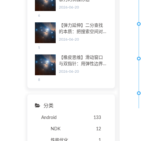
2026-06-20
6
【弹力延伸】二分查找
的本质：把搜索空间对
折再对折
2026-06-20
5
【橡皮思维】滑动窗口
与双指针：用弹性边界
降维打击
2026-06-20
8
分类
Android
133
NDK
12
性能优化
1