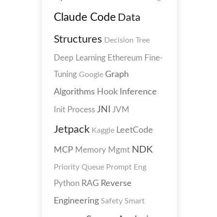
Claude Code
Data
Structures
Decision Tree
Deep Learning
Ethereum
Fine-
Graph
Tuning
Google
Algorithms
Inference
Hook
JNI
Init Process
JVM
Jetpack
LeetCode
Kaggle
NDK
MCP
Memory Mgmt
Priority Queue
Prompt Eng
Reverse
Python
RAG
Engineering
Safety
Smart