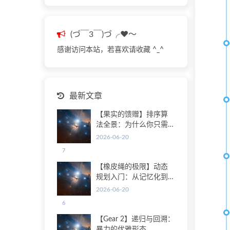
(づ￣3￣)づ╭❤～
感谢访问本站，若喜欢请收藏 ^_^
最新文章
【果实的馈赠】排序算
法全景：为什么你只需
要记住3种
2026-06-20
7
【橡皮绳的极限】动态
规划入门：从记忆化到
状态转移
2026-06-20
6
【Gear 2】递归与回溯：
暴力的优雅形态